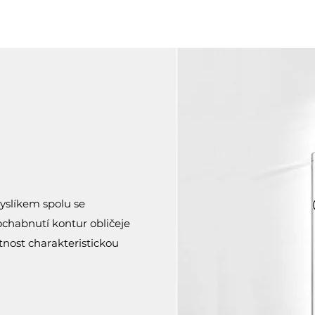
yslíkem spolu se
ochabnutí kontur obličeje
tnost charakteristickou