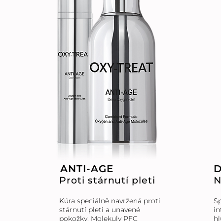
ANTI-AGE
D
Proti stárnutí pleti
N
Kúra speciálně navržená proti
Sp
stárnutí pleti a unavené
in
pokožky. Molekuly PFC
hl