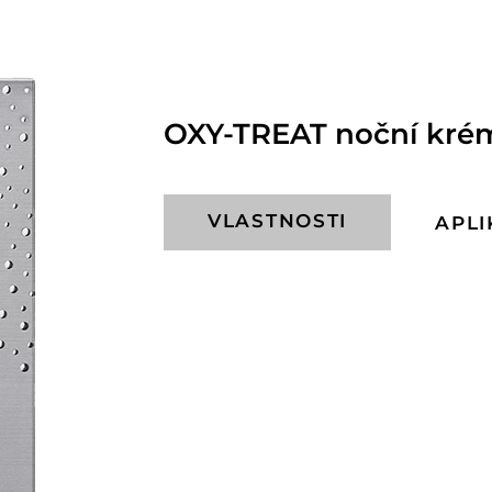
OXY-TREAT noční krém
VLASTNOSTI
APLI