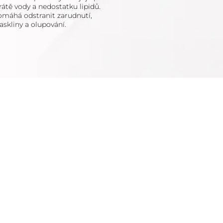
rátě vody a nedostatku lipidů.
máhá odstranit zarudnutí,
askliny a olupování.