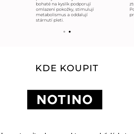
bohaté na kyslík podporují
zt
omlazení pokožky, stimulují
Po
metabolismus a oddalují
pr
stárnutí pleti.
KDE KOUPIT